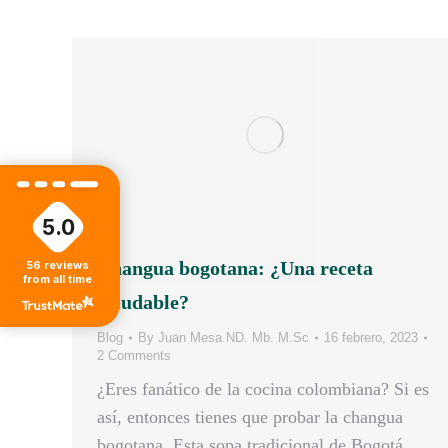
5.0
Changua bogotana: ¿Una receta
56
reviews
from all time
saludable?
Blog
By
Juan Mesa ND. Mb. M.Sc
16 febrero, 2023
2 Comments
¿Eres fanático de la cocina colombiana? Si es
así, entonces tienes que probar la changua
bogotana. Esta sopa tradicional de Bogotá