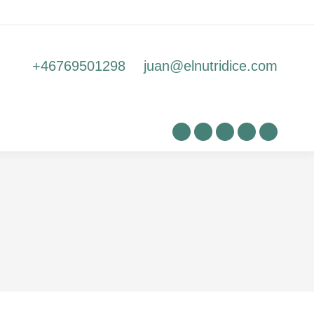
s
Blog
Contacto
+46769501298
juan@elnutridice.com