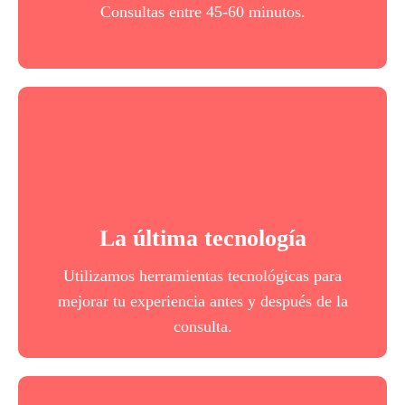
Consultas entre 45-60 minutos.
Tu plan en una app
Obtén acceso a Avena, la mejor app de
La última tecnología
seguimiento nutricional disponible en el mercado
Utilizamos herramientas tecnológicas para
Comprar plan
mejorar tu experiencia antes y después de la
consulta.