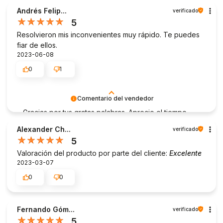
que la compra se haya realizado sin problemas y de
Andrés Felip...
verificado
que podamos ofrecer el servicio adecuado a unos
5
clientes tan fabulosos. ¡Gracias de nuevo!
Resolvieron mis inconvenientes muy rápido. Te puedes
fiar de ellos.
2023-06-08
0
1
Comentario del vendedor
Gracias por tus gratas palabras. Aprecio el tiempo
que te tomas para compartir tu experiencia con
Alexander Ch...
verificado
nosotros. Me alegra tener clientes así. Un cordial
5
saludo de mi parte.
Valoración del producto por parte del cliente:
Excelente
2023-03-07
0
0
Fernando Góm...
verificado
5