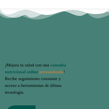
¡Mejora tu salud con una
consulta
nutricional online
personalizada
!
Recibe seguimiento constante y
acceso a herramientas de última
tecnología.