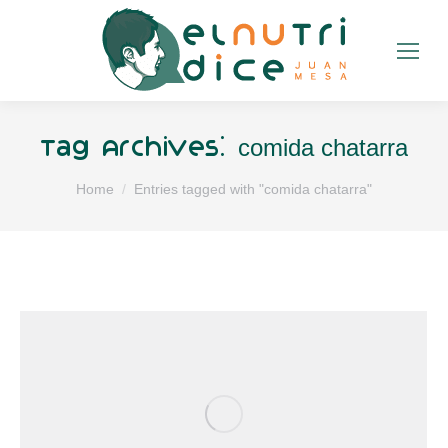
comida chatarra
Tag Archives:
You are here:
Home
Entries tagged with "comida chatarra"