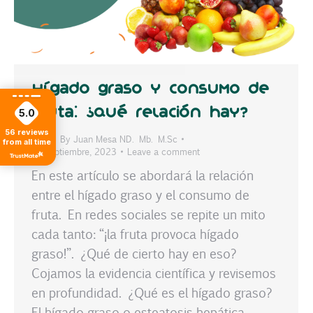
Hígado graso y consumo de
5.0
fruta: ¿Qué relación hay?
56
reviews
Blog
By
Juan Mesa ND. Mb. M.Sc
from all time
10 septiembre, 2023
Leave a comment
En este artículo se abordará la relación
entre el hígado graso y el consumo de
fruta. En redes sociales se repite un mito
cada tanto: “¡la fruta provoca hígado
graso!”. ¿Qué de cierto hay en eso?
Cojamos la evidencia científica y revisemos
en profundidad. ¿Qué es el hígado graso?
El hígado graso o esteatosis hepática…