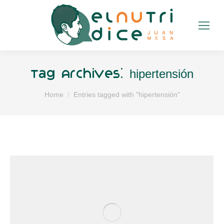
hipertensión
Tag Archives:
You are here:
Home
Entries tagged with "hipertensión"