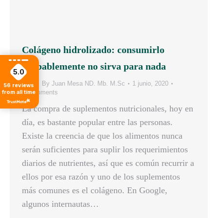
Colágeno hidrolizado: consumirlo
probablemente no sirva para nada
5.0
Blog
By
Juan Mesa ND. Mb. M.Sc
1 junio, 2020
56
reviews
6 Comments
from all time
La compra de suplementos nutricionales, hoy en
día, es bastante popular entre las personas.
Existe la creencia de que los alimentos nunca
serán suficientes para suplir los requerimientos
diarios de nutrientes, así que es común recurrir a
ellos por esa razón y uno de los suplementos
más comunes es el colágeno. En Google,
algunos internautas…