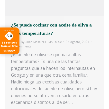
¿Se puede cocinar con aceite de oliva a
altas temperaturas?
5.0
Blog
By
Juan Mesa ND. Mb. M.Sc
27 agosto, 2021
56
reviews
10 Comments
from all time
¿El aceite de oliva se quema a altas
temperaturas? Es una de las tantas
preguntas que se hacen los internautas en
Google y en una que otra cena familiar.
Nadie niega las excelsas cualidades
nutricionales del aceite de oliva, pero sí hay
quienes no se atreven a usarlo en otros
escenarios distintos al de ser…