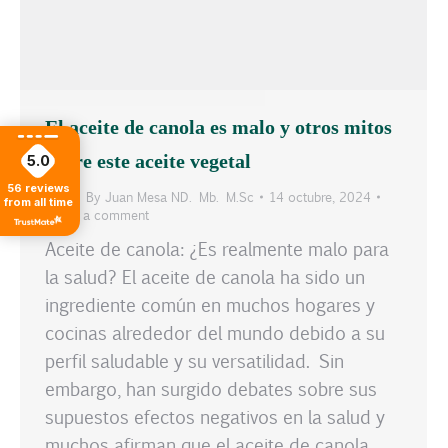
El aceite de canola es malo y otros mitos
sobre este aceite vegetal
5.0
56
reviews
Blog
By
Juan Mesa ND. Mb. M.Sc
14 octubre, 2024
from all time
Leave a comment
Aceite de canola: ¿Es realmente malo para
la salud? El aceite de canola ha sido un
ingrediente común en muchos hogares y
cocinas alrededor del mundo debido a su
perfil saludable y su versatilidad. Sin
embargo, han surgido debates sobre sus
supuestos efectos negativos en la salud y
muchos afirman que el aceite de canola…