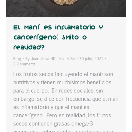
El maní es inflamatorio y
cancerígeno: ¿Mito o
realidad?
Blog
By
Juan Mesa ND. Mb. M.Sc
30 julio, 2021
2 Comments
Los frutos secos (incluyendo el maní) son
nutritivos y tienen muchísimos beneficios
para el cuerpo. En redes sociales, sin
embargo, se dice con frecuencia que el maní
es inflamatorio y que el maní es
cancerígeno. Pero en realidad, los frutos
secos contienen grasas omega-3
esenciales, antioxidantes y proteínas para