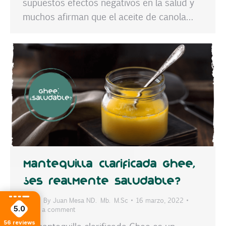
supuestos efectos negativos en la salud y
muchos afirman que el aceite de canola…
Mantequilla clarificada Ghee,
¿es realmente saludable?
Blog
By
Juan Mesa ND. Mb. M.Sc
16 marzo, 2022
5.0
Leave a comment
56
reviews
La mantequilla clarificada Ghee es un