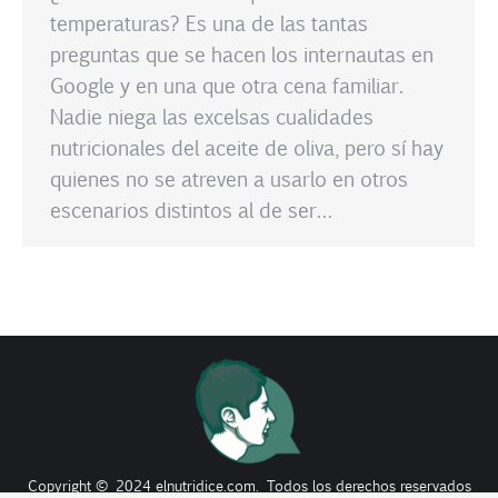
temperaturas? Es una de las tantas
preguntas que se hacen los internautas en
Google y en una que otra cena familiar.
Nadie niega las excelsas cualidades
nutricionales del aceite de oliva, pero sí hay
quienes no se atreven a usarlo en otros
escenarios distintos al de ser…
Copyright © 2024 elnutridice.com. Todos los derechos reservados