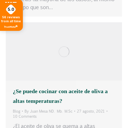
tiempo que son…
5.0
56
reviews
from all time
¿Se puede cocinar con aceite de oliva a
altas temperaturas?
Blog
By
Juan Mesa ND. Mb. M.Sc
27 agosto, 2021
10 Comments
¿El aceite de oliva se quema a altas