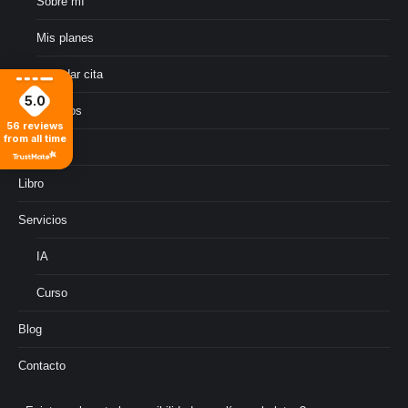
Sobre mí
Mis planes
Agendar cita
5.0
Testimonios
56
reviews
from all time
FAQ
Libro
Servicios
IA
Curso
Blog
Contacto