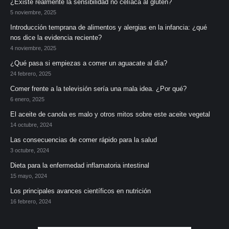
¿Existe realmente la sensibilidad no celíaca al gluten?
5 noviembre, 2025
Introducción temprana de alimentos y alergias en la infancia: ¿qué
nos dice la evidencia reciente?
4 noviembre, 2025
¿Qué pasa si empiezas a comer un aguacate al día?
24 febrero, 2025
Comer frente a la televisión sería una mala idea. ¿Por qué?
6 enero, 2025
El aceite de canola es malo y otros mitos sobre este aceite vegetal
14 octubre, 2024
Las consecuencias de comer rápido para la salud
3 octubre, 2024
Dieta para la enfermedad inflamatoria intestinal
15 mayo, 2024
Los principales avances científicos en nutrición
16 febrero, 2024