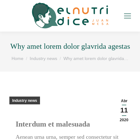
Why amet lorem dolor glavrida agestas
You are here:
Home
Industry news
Why amet lorem dolor glavrida…
Industry news
Abr
11
2020
Interdum et malesuada
Aenean urna urna, semper sed consectetur sit