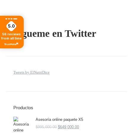
5.0
Sígueme en Twitter
56
reviews
from all time
Tweets by ElNutriDice
Productos
Asesoría online paquete X5
$
995,000.00
$
649,000.00